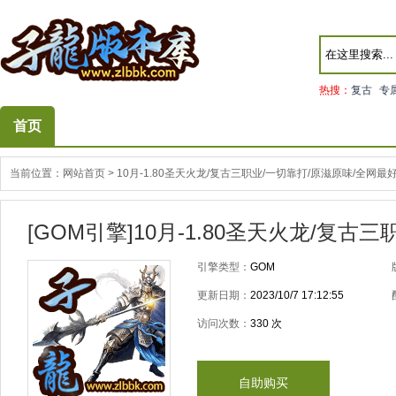
热搜：
复古
专
首页
当前位置：
网站首页
>
10月-1.80圣天火龙/复古三职业/一切靠打/原滋原味/全网
[GOM引擎]10月-1.80圣天火龙/复
引擎类型：
GOM
更新日期：
2023/10/7 17:12:55
访问次数：
330
次
自助购买