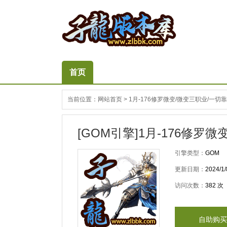
首页
当前位置：
网站首页
>
1月-176修罗微变/微变三职业/一
[GOM引擎]1月-176修
引擎类型：
GOM
更新日期：
2024/1/
访问次数：
382
次
自助购买